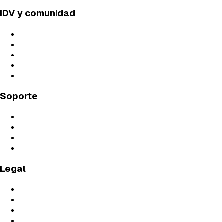
IDV y comunidad
Profesorado
Live Classes
Próximos Directos
Blog
Podcast
Soporte
Preguntas Frecuentes
Contáctanos
Soporte Técnico
Guías de Estudio
Legal
Aviso Legal
Términos y Condiciones
Condiciones de Contratación
Política de Privacidad