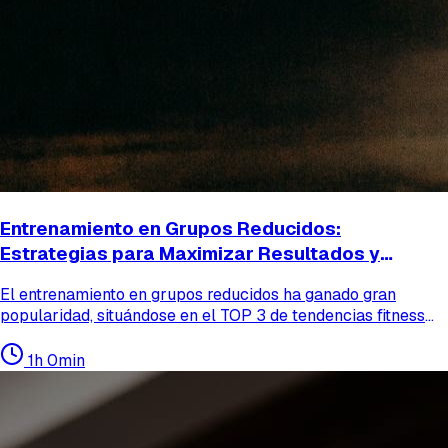
Entrenamiento en Grupos Reducidos:
Estrategias para Maximizar Resultados y
Adherencia.
El entrenamiento en grupos reducidos ha ganado gran
popularidad, situándose en el TOP 3 de tendencias fitness
según el American College of Sports Medicine (ACSM). En
este webinar, aprenderás a diseñar y programar sesi...
1h 0min