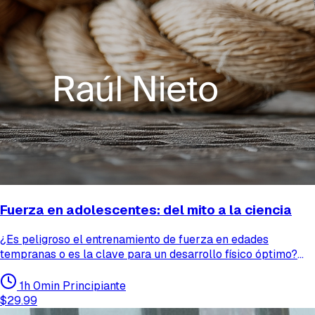
Fuerza en adolescentes: del mito a la ciencia
¿Es peligroso el entrenamiento de fuerza en edades
tempranas o es la clave para un desarrollo físico óptimo?
"Fuerza en adolescentes: del mito a la ciencia" rompe con
décadas de desinformación para ofrecer una guía rigurosa
1h 0min
Principiante
basada en la evidencia científica más actual.
$29.99