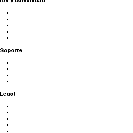
IDV y comunidad
Profesorado
Live Classes
Próximos Directos
Blog
Podcast
Soporte
Preguntas Frecuentes
Contáctanos
Soporte Técnico
Guías de Estudio
Legal
Aviso Legal
Términos y Condiciones
Condiciones de Contratación
Política de Privacidad
Política de Cookies