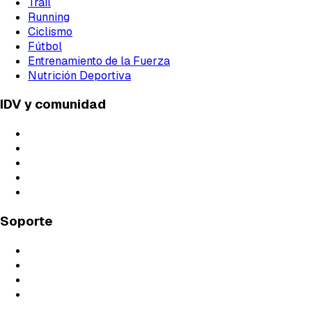
Trail
Running
Ciclismo
Fútbol
Entrenamiento de la Fuerza
Nutrición Deportiva
IDV y comunidad
Profesorado
Live Classes
Próximos Directos
Blog
Podcast
Soporte
Preguntas Frecuentes
Contáctanos
Soporte Técnico
Guías de Estudio